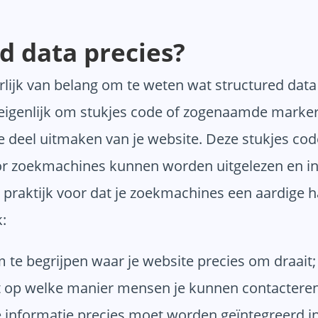
d data precies?
uurlijk van belang om te weten wat structured dat
ij eigenlijk om stukjes code of zogenaamde mark
e deel uitmaken van je website. Deze stukjes co
oor zoekmachines kunnen worden uitgelezen en i
de praktijk voor dat je zoekmachines een aardige 
:
 te begrijpen waar je website precies om draait;
t op welke manier mensen je kunnen contacteren
informatie precies moet worden geïntegreerd in