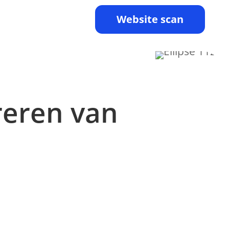
Website scan
reren van