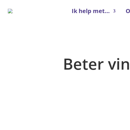
Ik help met…
O
Beter vi