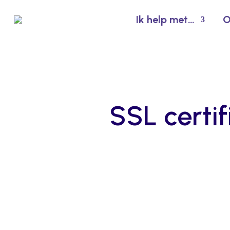
Ik help met…
O
SSL certif