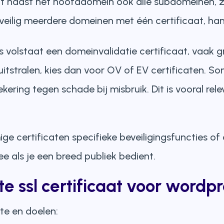
igt naast het hoofddomein ook alle subdomeinen, z
eveilig meerdere domeinen met één certificaat, han
volstaat een domeinvalidatie certificaat, vaak grat
itstralen, kies dan voor OV of EV certificaten. S
kering tegen schade bij misbruik. Dit is vooral rel
 certificaten specifieke beveiligingsfuncties of 
e als je een breed publiek bedient.
ste ssl certificaat voor wordp
te en doelen: