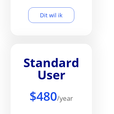
Dit wil ik
Standard
User
$480
/year