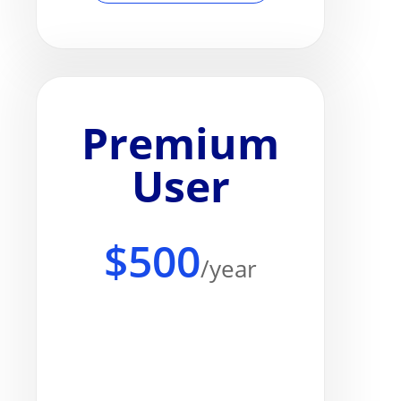
Premium
User
$500
/year