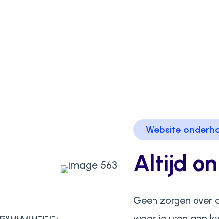
Website onderh
Altijd on
Geen zorgen over d
waar je uren aan kw