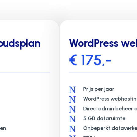
oudsplan
WordPress we
€ 175,-
N
Prijs per jaar
N
WordPress webhostin
N
Directadmin beheer 
N
5 GB dataruimte
N
len
Onbeperkt dataverke