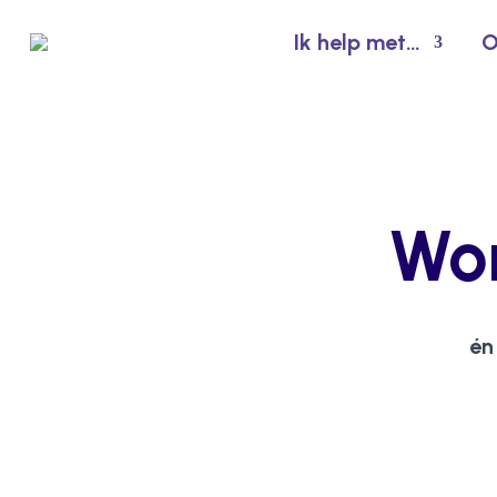
Ik help met…
O
Wor
én