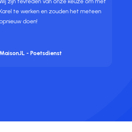
Wij zijn tevreden van onze keuze om met
4jaa
Karel te werken en zouden het meteen
juis
okto
opnieuw doen!
voll
aan 
Beda
MaisonJL - Poetsdienst
om 
Luc