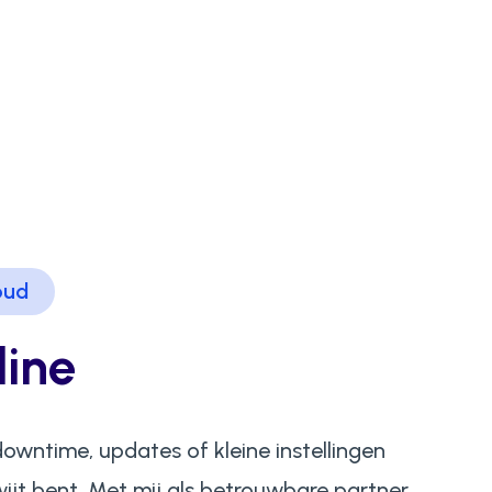
oud
line
owntime, updates of kleine instellingen
ijt bent. Met mij als betrouwbare partner