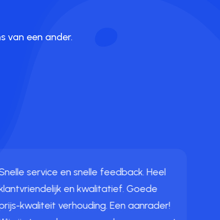
ns van een ander.
We h
erv
web
met 
Snelle service en snelle feedback. Heel
geko
klantvriendelijk en kwalitatief. Goede
prof
prijs-kwaliteit verhouding. Een aanrader!
het 