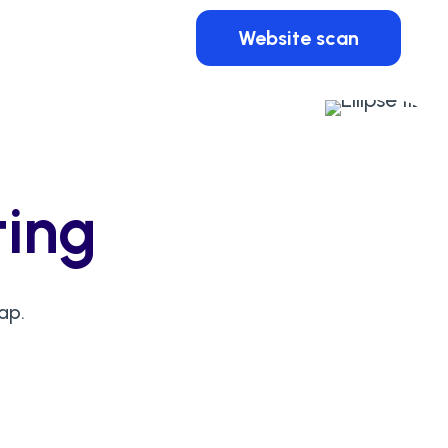
Website scan
ting
ap.