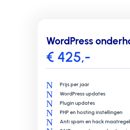
WordPress onderh
€ 425,-
N
Prijs per jaar
N
WordPress updates
N
Plugin updates
N
PHP en hosting instellingen
N
Anti spam en hack maatrege