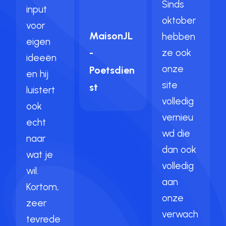
Sinds
input
oktober
voor
MaisonJL
hebben
eigen
-
ze ook
ideeën
onze
Poetsdien
en hij
site
st
luistert
volledig
ook
vernieu
echt
wd die
naar
dan ook
wat je
volledig
wil.
aan
Kortom,
onze
zeer
verwach
tevrede