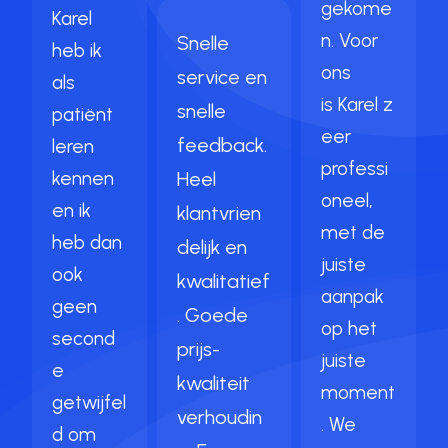
gekome
Karel
n. Voor
Snelle
heb ik
ons
service en
als
is
Karel
z
snelle
patiënt
eer
feedback.
leren
professi
kennen
Heel
oneel,
en ik
klantvrien
met de
heb dan
delijk en
juiste
ook
kwalitatief
aanpak
geen
. Goede
op het
second
prijs-
juiste
e
kwaliteit
moment
getwijfel
verhoudin
. We
d om