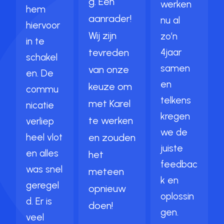
g. Een
werken
hem
aanrader!
nu al
hiervoor
Wij zijn
zo’n
in te
tevreden
4jaar
schakel
samen
van onze
en. De
en
keuze om
commu
telkens
met Karel
nicatie
kregen
te werken
verliep
we de
heel vlot
en zouden
juiste
en alles
het
feedbac
was snel
meteen
k en
geregel
opnieuw
oplossin
d. Er is
doen!
gen.
veel