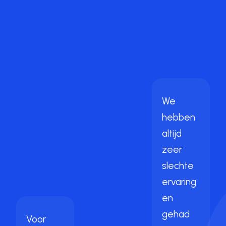
ander.
(Reviews en feedback verzameld via
Google
,
Facebook
en
emails)
We
hebben
altijd
zeer
slechte
ervaring
en
gehad
Voor