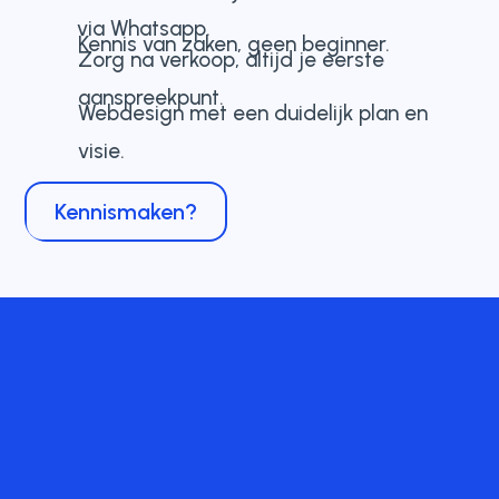
via Whatsapp.
Kennis van zaken, geen beginner.
Zorg na verkoop, altijd je eerste
aanspreekpunt.
Webdesign met een duidelijk plan en
visie.
Kennismaken?
Klanten aan het woord
Voor mij altijd een opkikker, voor jou
ook handig. Zo lees je het eens van een