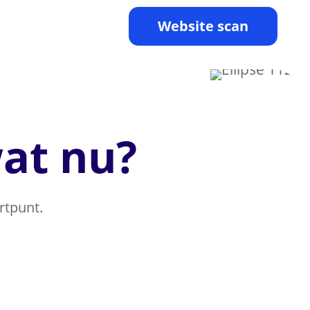
Website scan
wat nu?
rtpunt.