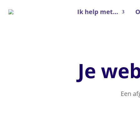
Ik help met…
O
Je web
Een af