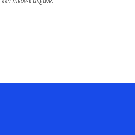
n een nieuwe uitgave.
Nuttige website inzichten?
Rechtstreeks in je mailbox
Success!
.