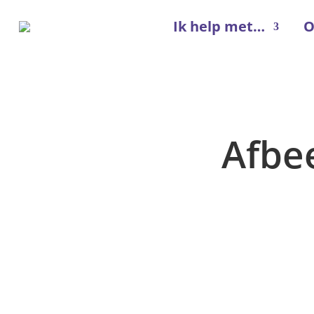
Ik help met…
O
Afbe