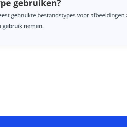
pe gebruiken?
t gebruikte bestandstypes voor afbeeldingen 
n gebruik nemen.
Nuttige website inzichten?
Rechtstreeks in je mailbox
Success!