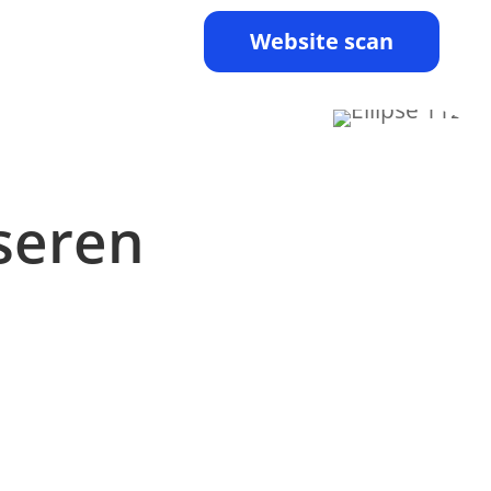
Website scan
seren