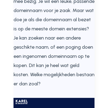
mee bezig. Je wil een leuke, passende
domeinnaam voor je zaak. Maar wat
doe je als die domeinnaam al bezet
is op de meeste domein extensies?
Je kan zoeken naar een andere
geschikte naam, of een poging doen
een ingenomen domeinnaam op te
kopen. Dit kan je heel wat geld
kosten. Welke mogelijkheden bestaan
er dan zoal?