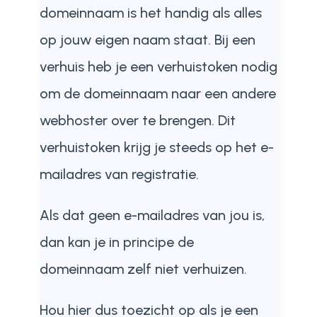
domeinnaam is het handig als alles
op jouw eigen naam staat. Bij een
verhuis heb je een verhuistoken nodig
om de domeinnaam naar een andere
webhoster over te brengen. Dit
verhuistoken krijg je steeds op het e-
mailadres van registratie.
Als dat geen e-mailadres van jou is,
dan kan je in principe de
domeinnaam zelf niet verhuizen.
Hou hier dus toezicht op als je een