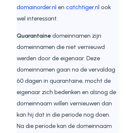
domainorder.nl
en
catchtiger.nl
ook
wel interessant.
Quarantaine
domeinnamen zijn
domeinnamen die niet vernieuwd
werden door de eigenaar. Deze
domeinnamen gaan na de vervaldag
60 dagen in quarantaine, mocht de
eigenaar zich bedenken en alsnog de
domeinnaam willen vernieuwen dan
kan hij dat in die periode nog doen.
Na die periode kan de domeinnaam