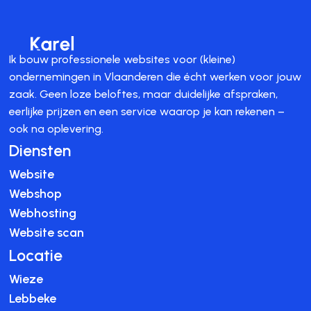
Ik bouw professionele websites voor (kleine)
ondernemingen in Vlaanderen die écht werken voor jouw
zaak. Geen loze beloftes, maar duidelijke afspraken,
eerlijke prijzen en een service waarop je kan rekenen –
ook na oplevering.
Diensten
Website
Webshop
Webhosting
Website scan
Locatie
Wieze
Lebbeke