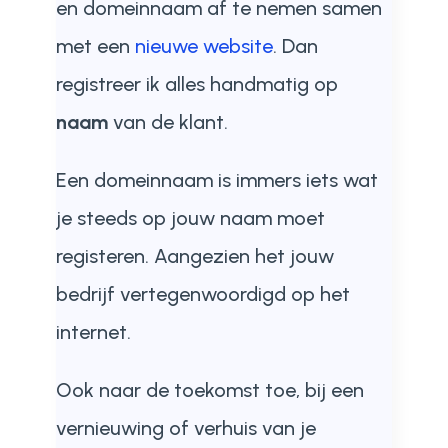
en domeinnaam af te nemen samen
met een
nieuwe website
. Dan
registreer ik alles handmatig op
naam
van de klant.
Een domeinnaam is immers iets wat
je steeds op jouw naam moet
registeren. Aangezien het jouw
bedrijf vertegenwoordigd op het
internet.
Ook naar de toekomst toe, bij een
vernieuwing of verhuis van je