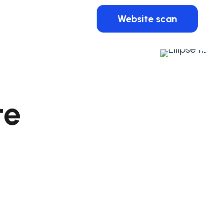
Website scan
te