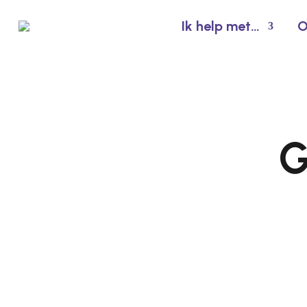
Ik help met…
O
G