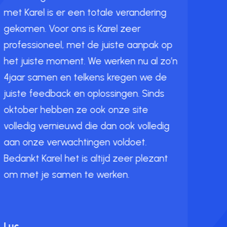
met Karel is er een totale verandering
gekomen. Voor ons is
Karel
zeer
Kare
professioneel, met de juiste aanpak op
wat 
het juiste moment. We werken nu al zo’n
poes
4jaar samen en telkens kregen we de
nodi
juiste feedback en oplossingen. Sinds
comm
oktober hebben ze ook onze site
same
volledig vernieuwd die dan ook volledig
aan onze verwachtingen voldoet.
Bedankt Karel het is altijd zeer plezant
Aure
om met je samen te werken.
Luc