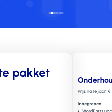
te pakket
Onderhou
Prijs na 1e jaar: €
Inbegrepen
:
WordPress up