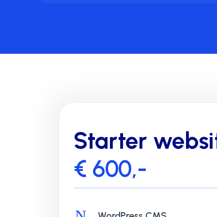
Starter websi
€ 600,-
N
WordPress CMS