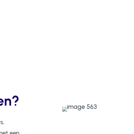
en?
s,
met een