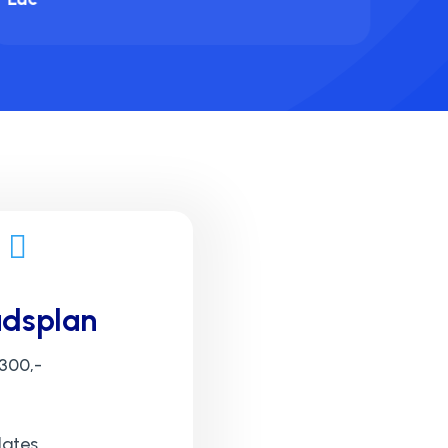

dsplan
 300,-
dates