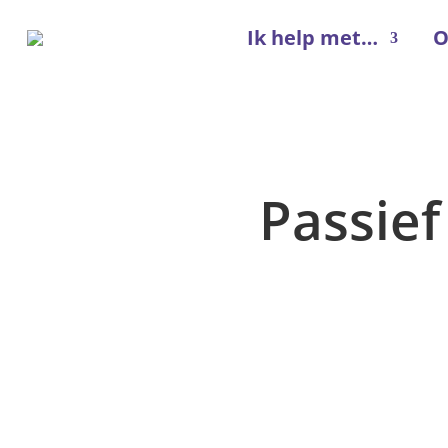
Ik help met…
O
Passie