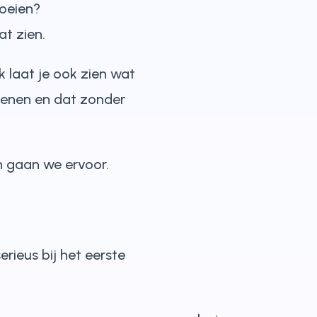
roeien?
at zien.
 ik laat je ook zien wat
kenen en dat zonder
n gaan we ervoor.
rieus bij het eerste