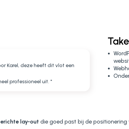
Tak
WordP
websi
r Karel, deze heeft dit vlot een
Webho
Onde
heel professioneel uit.
"
erichte lay-out
die goed past bij de positionering v