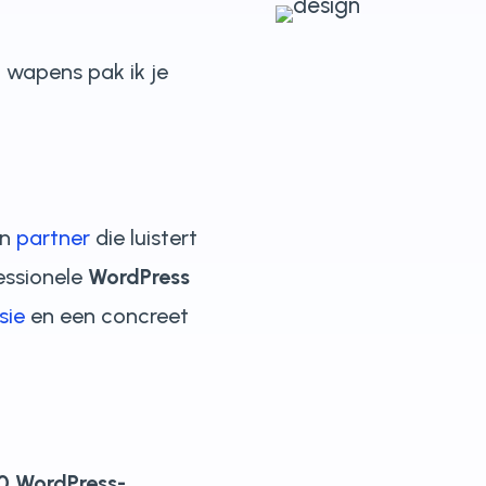
n wapens pak ik je
en
partner
die luistert
essionele
WordPress
sie
en een concreet
0 WordPress-