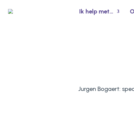
Ik help met…
O
Jurgen Bogaert: spec