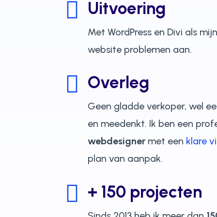

Uitvoering
Met WordPress en Divi als mij
website problemen aan.

Overleg
Geen gladde verkoper, wel e
en meedenkt. Ik ben een prof
webdesigner
met een
klare vi
plan van aanpak.

+ 150 projecten
Sinds 2013 heb ik meer dan
15