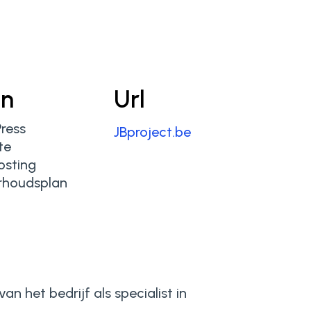
en
Url
ress
JBproject.be
te
sting
rhoudsplan
an het bedrijf als specialist in