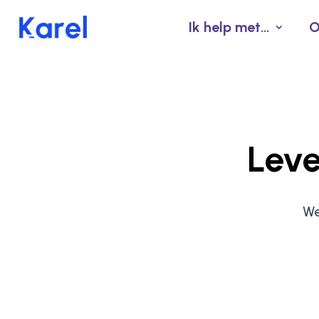
Ik help met…
O
Leve
We