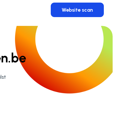
Website scan
en.be
lst