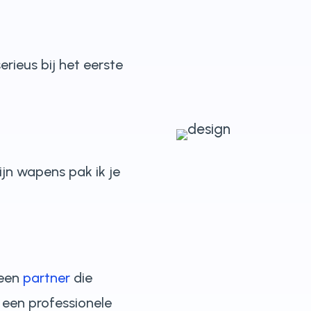
rieus bij het eerste
ijn wapens pak ik je
 een
partner
die
n een professionele