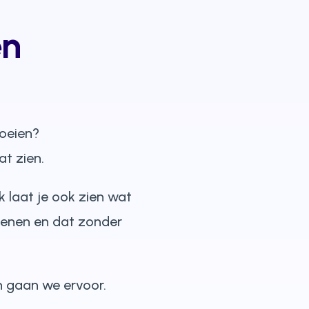
en
roeien?
at zien.
 ik laat je ook zien wat
kenen en dat zonder
n gaan we ervoor.