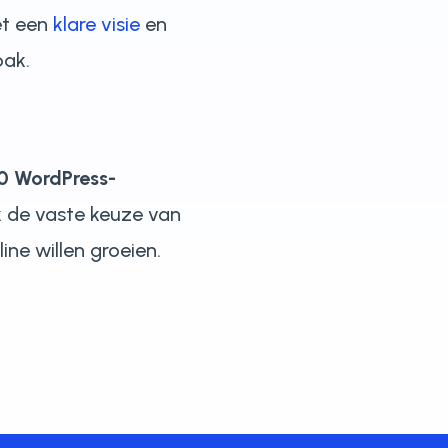
t een
klare visie
en
pak.
0 WordPress-
 de vaste keuze van
ne willen groeien.