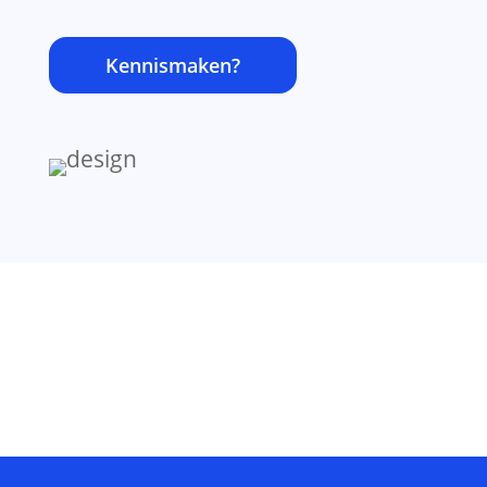
Kennismaken?
Nuttige website inzichten?
Rechtstreeks in je mailbox
Success!