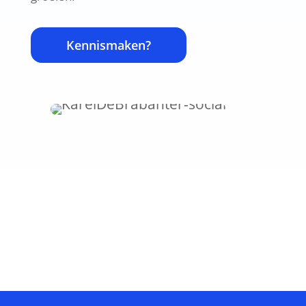
Kennismaken?
Nuttige website inzichten?
Rechtstreeks in je mailbox
Success!