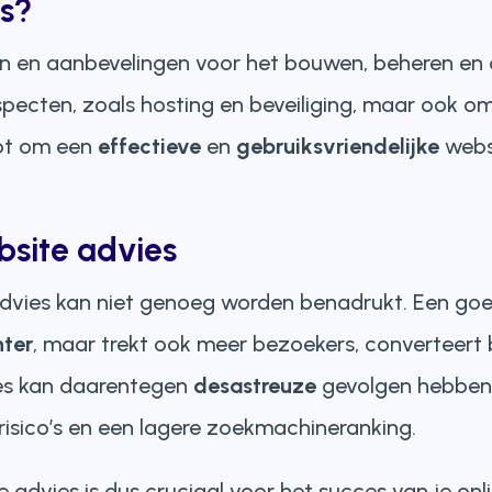
es?
en en aanbevelingen voor het bouwen, beheren en 
ecten, zoals hosting en beveiliging, maar ook om 
lpt om een
effectieve
en
gebruiksvriendelijke
websi
site advies
dvies kan niet genoeg worden benadrukt. Een go
nter
, maar trekt ook meer bezoekers, converteert b
ies kan daarentegen
desastreuze
gevolgen hebben,
srisico’s en een lagere zoekmachineranking.
 advies is dus cruciaal voor het succes van je on