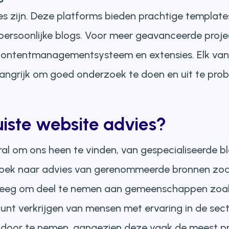
 zijn. Deze platforms bieden prachtige templates 
n persoonlijke blogs. Voor meer geavanceerde pro
 contentmanagementsysteem en extensies. Elk van 
elangrijk om goed onderzoek te doen en uit te pr
uiste website advies?
eral om ons heen te vinden, van gespecialiseerde b
Zoek naar advies van gerenommeerde bronnen zoa
weeg om deel te nemen aan gemeenschappen zoals
kunt verkrijgen van mensen met ervaring in de sec
 door te nemen, aangezien deze vaak de meest pr