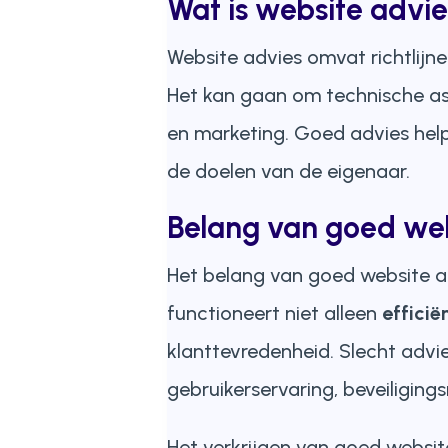
Wat is website advi
Website advies omvat richtlijn
Het kan gaan om technische asp
en marketing. Goed advies he
de doelen van de eigenaar.
Belang van goed web
Het belang van goed website a
functioneert niet alleen
efficië
klanttevredenheid. Slecht adv
gebruikerservaring, beveiliging
Het verkrijgen van goed website