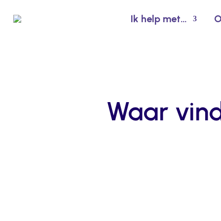
Ik help met…
O
Waar vind