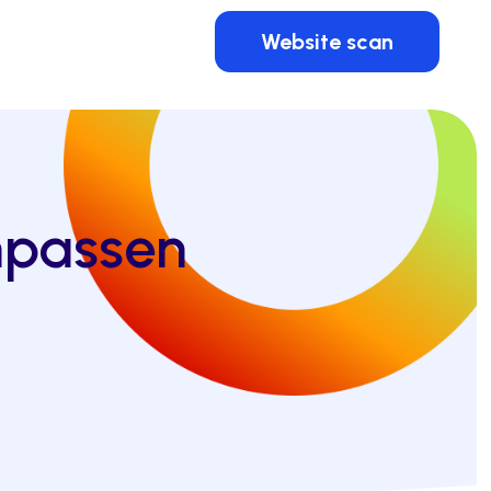
Website scan
npassen