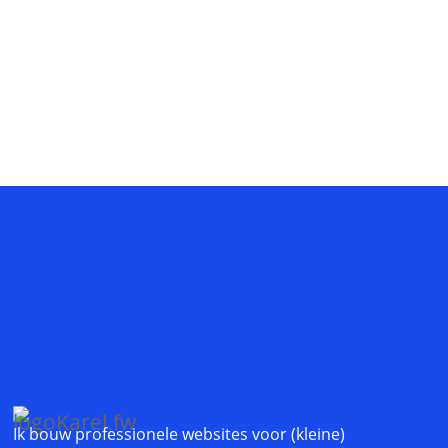
Nuttige website inzichten?
Rechtstreeks in je mailbox
Success!
.
Ik bouw professionele websites voor (kleine)